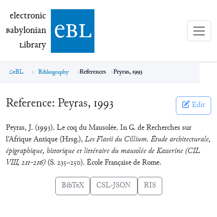
electronic Babylonian Library (eBL)
electronic
e
bl
B
abylonian
L
ibrary
eBL
Bibliography
References
Peyras, 1993
Reference:
Peyras, 1993
Edit
Peyras, J. (1993). Le coq du Mausolée. In G. de Recherches sur
l’Afrique Antique (Hrsg.),
Les Flavii du Cillium. Étude architecturale,
épigraphique, historique et littéraire du mausolée de Kasserine (CIL
VIII, 211-216)
(S. 235–250). École Française de Rome.
BibTeX
CSL-JSON
RIS