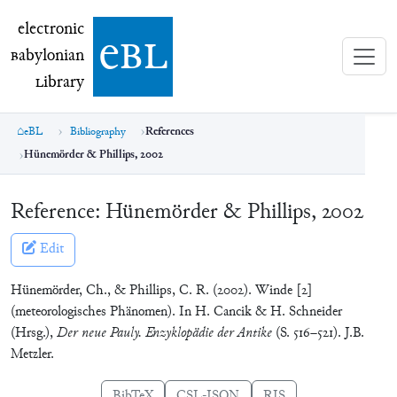
electronic Babylonian Library (eBL)
electronic
e
bl
B
abylonian
L
ibrary
eBL
Bibliography
References
Hünemörder & Phillips, 2002
Reference:
Hünemörder & Phillips, 2002
Edit
Hünemörder, Ch., & Phillips, C. R. (2002). Winde [2]
(meteorologisches Phänomen). In H. Cancik & H. Schneider
(Hrsg.),
Der neue Pauly. Enzyklopädie der Antike
(S. 516–521). J.B.
Metzler.
BibTeX
CSL-JSON
RIS