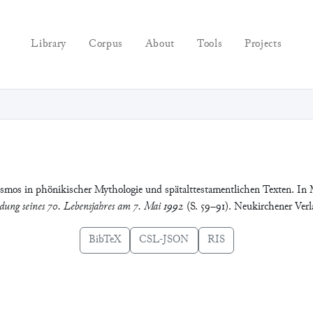
Library
Corpus
About
Tools
Projects
smos in phönikischer Mythologie und spätalttestamentlichen Texten. In 
endung seines 70. Lebensjahres am 7. Mai 1992
(S. 59–91). Neukirchener Verl
BibTeX
CSL-JSON
RIS