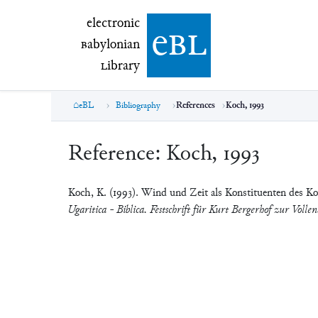
electronic Babylonian Library (eBL)
electronic
e
bl
B
abylonian
L
ibrary
eBL
Bibliography
References
Koch, 1993
Reference:
Koch, 1993
Koch, K. (1993). Wind und Zeit als Konstituenten des Ko
Ugaritica - Biblica. Festschrift für Kurt Bergerhof zur Voll