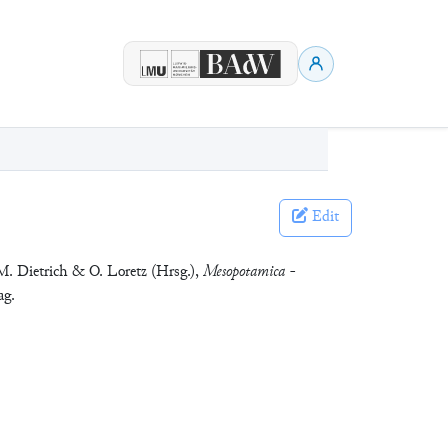
Edit
M. Dietrich & O. Loretz (Hrsg.),
Mesopotamica -
ag.