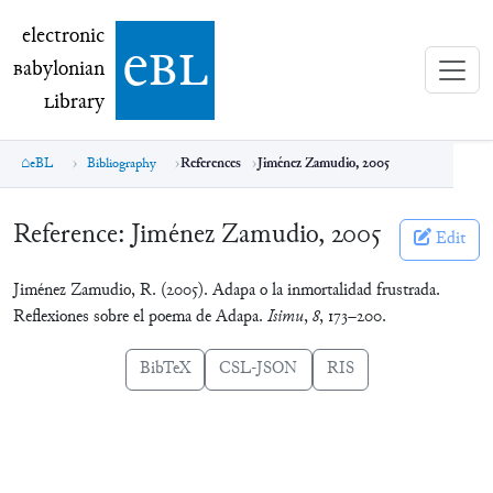
electronic Babylonian Library (eBL)
electronic
e
bl
B
abylonian
L
ibrary
eBL
Bibliography
References
Jiménez Zamudio, 2005
Reference:
Jiménez Zamudio, 2005
Edit
Jiménez Zamudio, R. (2005). Adapa o la inmortalidad frustrada.
Reflexiones sobre el poema de Adapa.
Isimu
,
8
, 173–200.
BibTeX
CSL-JSON
RIS