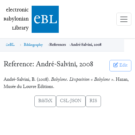
electronic Babylonian Library (eBL)
electronic
e
bl
B
abylonian
L
ibrary
eBL
Bibliography
References
André-Salvini, 2008
Reference:
André-Salvini, 2008
Edit
André-Salvini, B. (2008).
Babylone. L’exposition « Babylone »
. Hazan,
Musée du Louvre Éditions.
BibTeX
CSL-JSON
RIS