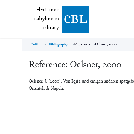
electronic Babylonian Library (eBL)
electronic
e
bl
B
abylonian
L
ibrary
eBL
Bibliography
References
Oelsner, 2000
Reference:
Oelsner, 2000
Oelsner, J. (2000). Von Iqīša und einigen anderen spätgeb
Orientali di Napoli.