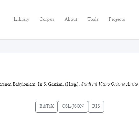
Library
Corpus
About
Tools
Projects
orenen Babyloniern. In S. Graziani (Hrsg.),
Studi sul Vicino Oriente Antico
BibTeX
CSL-JSON
RIS