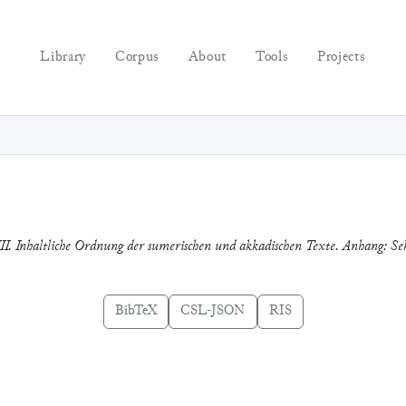
Library
Corpus
About
Tools
Projects
 III. Inhaltliche Ordnung der sumerischen und akkadischen Texte. Anhang: S
BibTeX
CSL-JSON
RIS