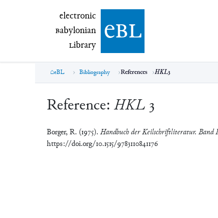
electronic Babylonian Library (eBL)
electronic
e
bl
B
abylonian
L
ibrary
eBL
Bibliography
References
HKL
3
Reference:
HKL
3
Borger, R. (1975).
Handbuch der Keilschriftliteratur. Band
https://doi.org/10.1515/9783110841176