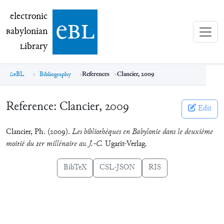
electronic Babylonian Library (eBL)
electronic
e
bl
B
abylonian
L
ibrary
eBL
Bibliography
References
Clancier, 2009
Reference:
Clancier, 2009
Edit
Clancier, Ph. (2009).
Les bibliothèques en Babylonie dans le deuxième
moitié du 1er millénaire av. J.-C.
Ugarit-Verlag.
BibTeX
CSL-JSON
RIS