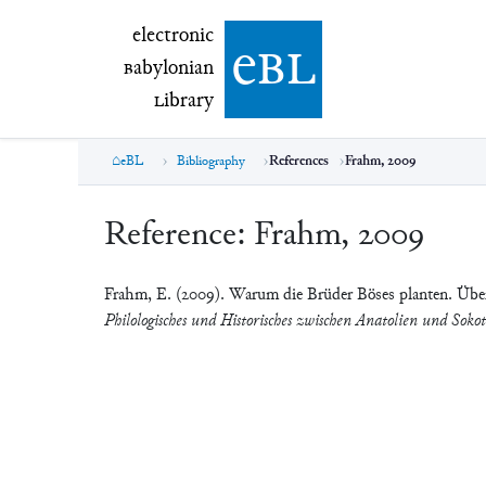
electronic Babylonian Library (eBL)
electronic
e
bl
B
abylonian
L
ibrary
eBL
Bibliography
References
Frahm, 2009
Reference:
Frahm, 2009
Frahm, E. (2009). Warum die Brüder Böses planten. Überl
Philologisches und Historisches zwischen Anatolien und So