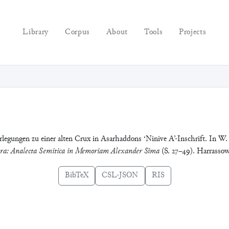
Library
Corpus
About
Tools
Projects
egungen zu einer alten Crux in Asarhaddons ‘Ninive A’-Inschrift. In W.
kotra: Analecta Semitica in Memoriam Alexander Sima
(S. 27–49). Harrassow
BibTeX
CSL-JSON
RIS