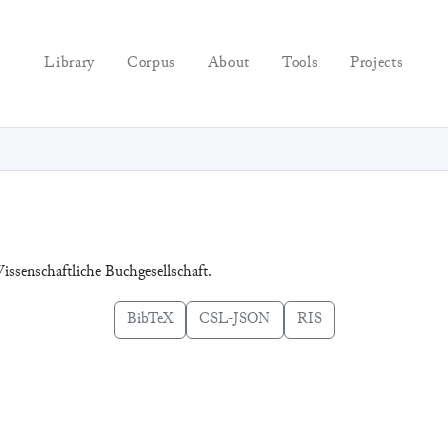
Library
Corpus
About
Tools
Projects
issenschaftliche Buchgesellschaft.
BibTeX
CSL-JSON
RIS