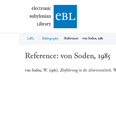
electronic Babylonian Library (eBL)
electronic
e
bl
B
abylonian
L
ibrary
eBL
Bibliography
References
von Soden, 1985
Reference:
von Soden, 1985
von Soden, W. (1985).
Einführung in die Altorientalistik
. W