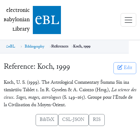
electronic Babylonian Library (eBL)
electronic
e
bl
B
abylonian
L
ibrary
eBL
Bibliography
References
Koch, 1999
Reference:
Koch, 1999
Edit
Koch, U. S. (1999). The Astrological Commentary Šumma Sîn ina
tāmārtīšu Tablet 1. In R. Gyselen & A. Caiozzo (Hrsg.),
La science des
cieux. Sages, mages, astrologues
(S. 149–165). Groupe pour l’Étude de
la Civilisation du Moyen-Orient.
BibTeX
CSL-JSON
RIS