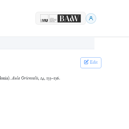
Edit
lonia).
Aula Orientalis
,
14
, 133–136.