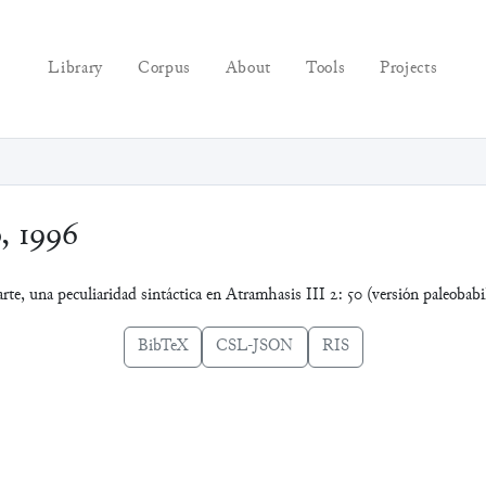
Library
Corpus
About
Tools
Projects
, 1996
te, una peculiaridad sintáctica en Atramhasis III 2: 50 (versión paleobabi
BibTeX
CSL-JSON
RIS