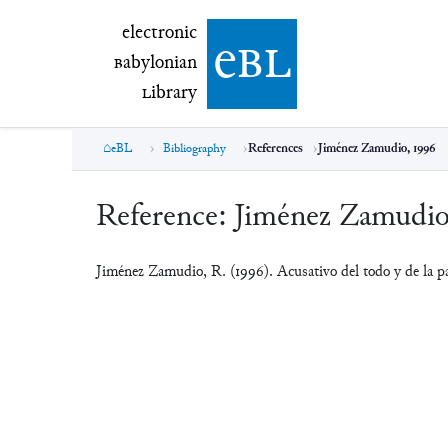
electronic Babylonian Library (eBL)
electronic
e
bl
B
abylonian
L
ibrary
eBL
Bibliography
References
Jiménez Zamudio, 1996
Reference:
Jiménez Zamudio
Jiménez Zamudio, R. (1996). Acusativo del todo y de la par