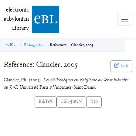
electronic Babylonian Library (eBL)
electronic
e
bl
B
abylonian
L
ibrary
eBL
Bibliography
References
Clancier, 2005
Reference:
Clancier, 2005
Edit
Clancier, Ph. (2005).
Les bibliothèques en Babylonie au Ier millénaire
av. J.-C.
Université Paris 8 Vincennes-Saint-Denis.
BibTeX
CSL-JSON
RIS