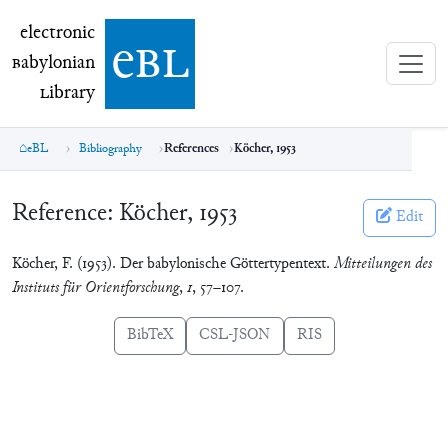
electronic Babylonian Library (eBL)
electronic
e
bl
B
abylonian
L
ibrary
eBL
Bibliography
References
Köcher, 1953
Reference:
Köcher, 1953
Edit
Köcher, F. (1953). Der babylonische Göttertypentext.
Mitteilungen des
Instituts für Orientforschung
,
1
, 57–107.
BibTeX
CSL-JSON
RIS