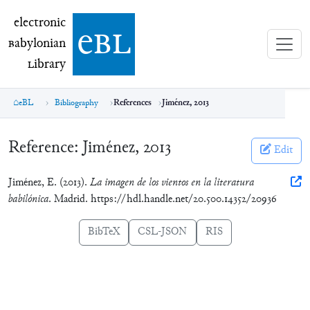
electronic Babylonian Library (eBL)
electronic
e
bl
B
abylonian
L
ibrary
eBL
Bibliography
References
Jiménez, 2013
Reference:
Jiménez, 2013
Edit
Jiménez, E. (2013).
La imagen de los vientos en la literatura
babilónica
. Madrid. https://hdl.handle.net/20.500.14352/20936
BibTeX
CSL-JSON
RIS