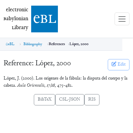
electronic Babylonian Library (eBL)
electronic
e
bl
B
abylonian
L
ibrary
eBL
Bibliography
References
López, 2000
Reference:
López, 2000
Edit
López, J. (2000). Los orígenes de la fábula: la disputa del cuerpo y la
cabeza.
Aula Orientalis
,
17/18
, 475–482.
BibTeX
CSL-JSON
RIS