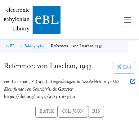
electronic Babylonian Library (eBL)
electronic
e
bl
B
abylonian
L
ibrary
eBL
Bibliography
References
von Luschan, 1943
Reference:
von Luschan, 1943
Edit
von Luschan, F. (1943).
Ausgrabungen in Sendschirli. v. 5: Die
Kleinfunde von Senschirli
. de Gruyter.
https://doi.org/10.1515/9783111623030
BibTeX
CSL-JSON
RIS