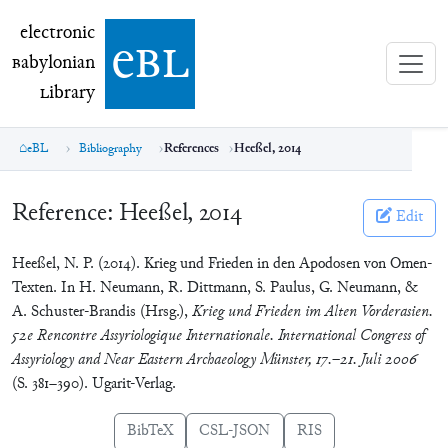
electronic Babylonian Library (eBL)
electronic
e
bl
B
abylonian
L
ibrary
eBL
Bibliography
References
Heeßel, 2014
Reference:
Heeßel, 2014
Edit
Heeßel, N. P. (2014). Krieg und Frieden in den Apodosen von Omen-
Texten. In H. Neumann, R. Dittmann, S. Paulus, G. Neumann, &
A. Schuster-Brandis (Hrsg.),
Krieg und Frieden im Alten Vorderasien.
52e Rencontre Assyriologique Internationale. International Congress of
Assyriology and Near Eastern Archaeology Münster, 17.–21. Juli 2006
(S. 381–390). Ugarit-Verlag.
BibTeX
CSL-JSON
RIS