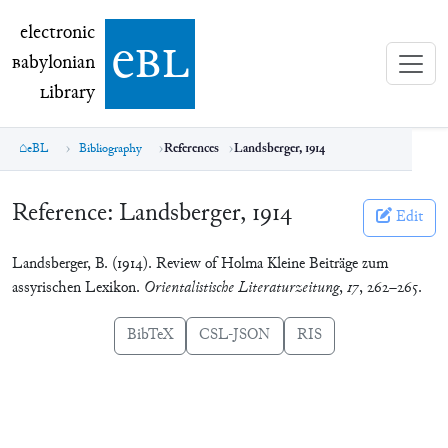
electronic Babylonian Library (eBL)
electronic
e
bl
B
abylonian
L
ibrary
eBL
Bibliography
References
Landsberger, 1914
Reference:
Landsberger, 1914
Edit
Landsberger, B. (1914). Review of Holma Kleine Beiträge zum
assyrischen Lexikon.
Orientalistische Literaturzeitung
,
17
, 262–265.
BibTeX
CSL-JSON
RIS