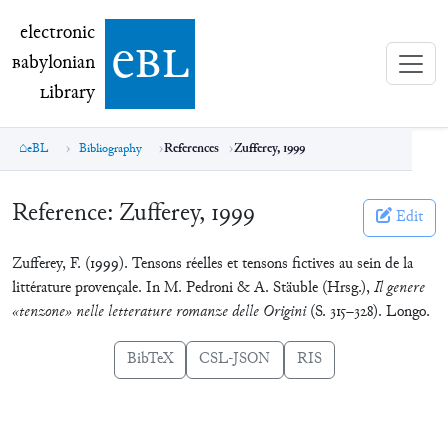
electronic Babylonian Library (eBL)
electronic
e
bl
B
abylonian
L
ibrary
eBL
Bibliography
References
Zufferey, 1999
Reference:
Zufferey, 1999
Edit
Zufferey, F. (1999). Tensons réelles et tensons fictives au sein de la
littérature provençale. In M. Pedroni & A. Stäuble (Hrsg.),
Il genere
«tenzone» nelle letterature romanze delle Origini
(S. 315–328). Longo.
BibTeX
CSL-JSON
RIS