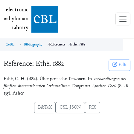
electronic Babylonian Library (eBL)
electronic
e
bl
B
abylonian
L
ibrary
eBL
Bibliography
References
Ethé, 1882
Reference:
Ethé, 1882
Edit
Ethé, C. H. (1882). Über persische Tenzonen. In
Verhandlungen des
fünften Internationalen Orientalisten-Congresses. Zweiter Theil
(S. 48–
135). Asher.
BibTeX
CSL-JSON
RIS