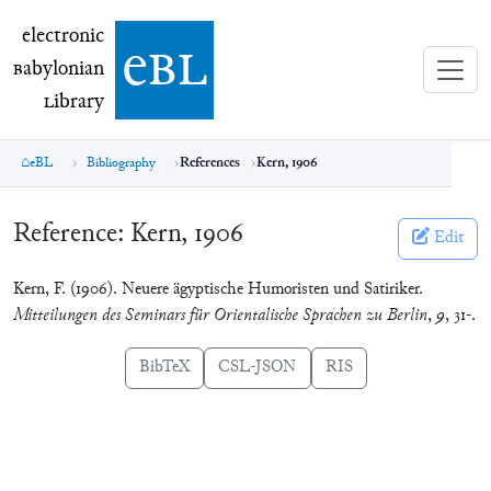
electronic Babylonian Library (eBL)
electronic
e
bl
B
abylonian
L
ibrary
eBL
Bibliography
References
Kern, 1906
Reference:
Kern, 1906
Edit
Kern, F. (1906). Neuere ägyptische Humoristen und Satiriker.
Mitteilungen des Seminars für Orientalische Sprachen zu Berlin
,
9
, 31-.
BibTeX
CSL-JSON
RIS