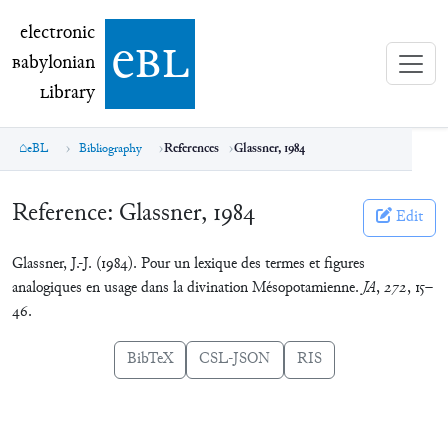
electronic Babylonian Library (eBL)
electronic
e
bl
B
abylonian
L
ibrary
eBL
Bibliography
References
Glassner, 1984
Reference:
Glassner, 1984
Edit
Glassner, J.-J. (1984). Pour un lexique des termes et figures
analogiques en usage dans la divination Mésopotamienne.
JA
,
272
, 15–
46.
BibTeX
CSL-JSON
RIS