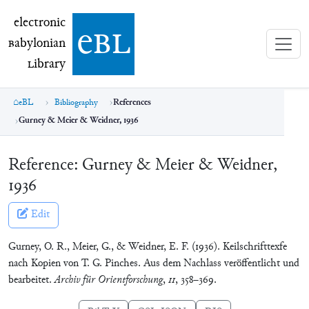
electronic Babylonian Library (eBL)
electronic
e
bl
B
abylonian
L
ibrary
eBL
Bibliography
References
Gurney & Meier & Weidner, 1936
Reference:
Gurney & Meier & Weidner,
1936
Edit
Gurney, O. R., Meier, G., & Weidner, E. F. (1936). Keilschrifttexfe
nach Kopien von T. G. Pinches. Aus dem Nachlass veröffentlicht und
bearbeitet.
Archiv für Orientforschung
,
11
, 358–369.