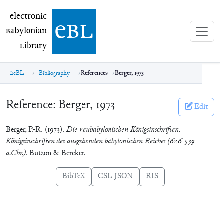
electronic Babylonian Library (eBL)
electronic
e
bl
B
abylonian
L
ibrary
eBL
Bibliography
References
Berger, 1973
Reference:
Berger, 1973
Edit
Berger, P.-R. (1973).
Die neubabylonischen Königsinschriften.
Königsinschriften des ausgehenden babylonischen Reiches (626-539
a.Chr.)
. Butzon & Bercker.
BibTeX
CSL-JSON
RIS