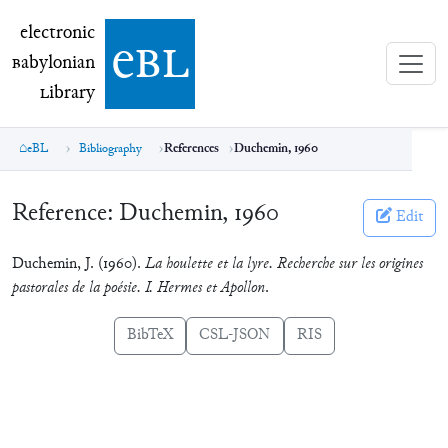
electronic Babylonian Library (eBL)
electronic
e
bl
B
abylonian
L
ibrary
eBL
Bibliography
References
Duchemin, 1960
Reference:
Duchemin, 1960
Edit
Duchemin, J. (1960).
La houlette et la lyre. Recherche sur les origines
pastorales de la poésie. I. Hermes et Apollon
.
BibTeX
CSL-JSON
RIS