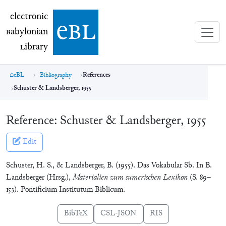
electronic Babylonian Library (eBL)
electronic
e
bl
B
abylonian
L
ibrary
eBL
Bibliography
References
Schuster & Landsberger, 1955
Reference:
Schuster & Landsberger, 1955
Edit
Schuster, H. S., & Landsberger, B. (1955). Das Vokabular Sb. In B.
Landsberger (Hrsg.),
Materialien zum sumerischen Lexikon
(S. 89–
153). Pontificium Institutum Biblicum.
BibTeX
CSL-JSON
RIS