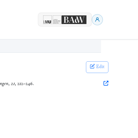
Edit
ungen
,
21
, 212–246.