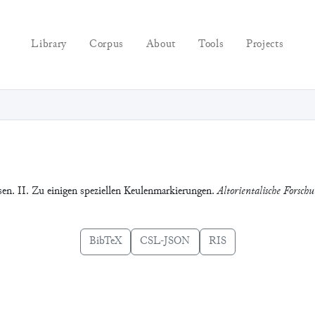
Library
Corpus
About
Tools
Projects
n. II. Zu einigen speziellen Keulenmarkierungen.
Altorientalische Forsch
BibTeX
CSL-JSON
RIS