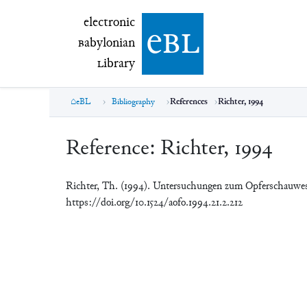
electronic Babylonian Library (eBL)
electronic
e
bl
B
abylonian
L
ibrary
eBL
Bibliography
References
Richter, 1994
Reference:
Richter, 1994
Richter, Th. (1994). Untersuchungen zum Opferschauwese
https://doi.org/10.1524/aofo.1994.21.2.212