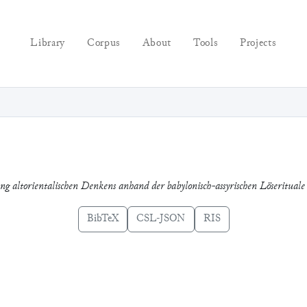
Library
Corpus
About
Tools
Projects
g altorientalischen Denkens anhand der babylonisch-assyrischen Löseritual
BibTeX
CSL-JSON
RIS