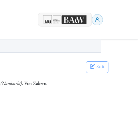
Edit
e (Namburbi)
. Von Zabern.