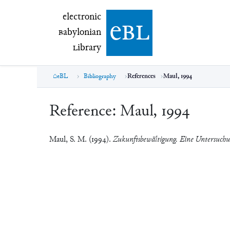
electronic Babylonian Library (eBL)
electronic
e
bl
B
abylonian
L
ibrary
eBL
Bibliography
References
Maul, 1994
Reference:
Maul, 1994
Maul, S. M. (1994).
Zukunftsbewältigung. Eine Untersuchun