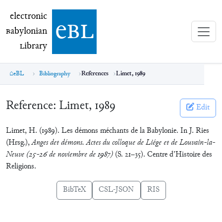
electronic Babylonian Library (eBL)
electronic
e
bl
B
abylonian
L
ibrary
eBL
Bibliography
References
Limet, 1989
Reference:
Limet, 1989
Edit
Limet, H. (1989). Les démons méchants de la Babylonie. In J. Ries
(Hrsg.),
Anges det démons. Actes du colloque de Liége et de Louvain-la-
Neuve (25-26 de noviembre de 1987)
(S. 21–35). Centre d’Histoire des
Religions.
BibTeX
CSL-JSON
RIS