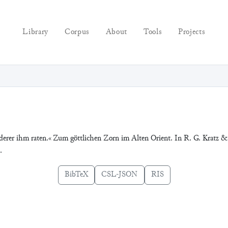
Library
Corpus
About
Tools
Projects
nderer ihm raten.« Zum göttlichen Zorn im Alten Orient. In R. G. Kratz 
.
BibTeX
CSL-JSON
RIS