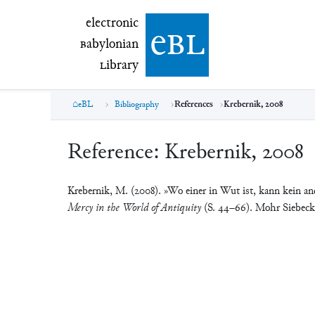
electronic Babylonian Library (eBL)
electronic
e
bl
B
abylonian
L
ibrary
eBL
Bibliography
References
Krebernik, 2008
Reference:
Krebernik, 2008
Krebernik, M. (2008). »Wo einer in Wut ist, kann kein a
Mercy in the World of Antiquity
(S. 44–66). Mohr Siebeck