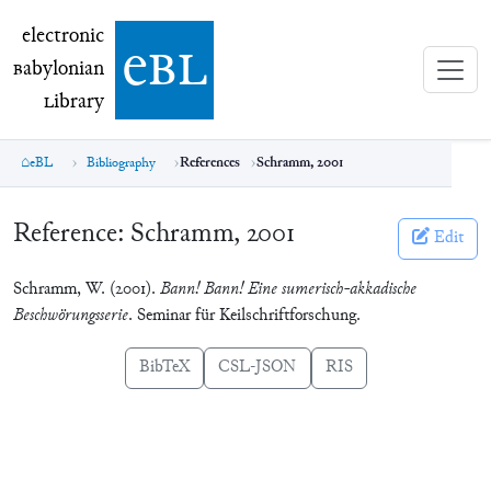
electronic Babylonian Library (eBL)
electronic
e
bl
B
abylonian
L
ibrary
eBL
Bibliography
References
Schramm, 2001
Reference:
Schramm, 2001
Edit
Schramm, W. (2001).
Bann! Bann! Eine sumerisch-akkadische
Beschwörungsserie
. Seminar für Keilschriftforschung.
BibTeX
CSL-JSON
RIS