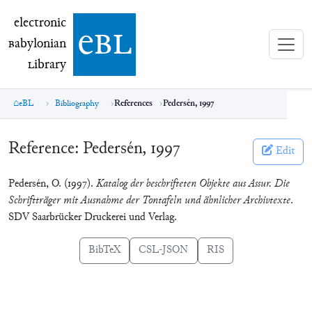
electronic Babylonian Library (eBL)
electronic
e
bl
B
abylonian
L
ibrary
eBL
Bibliography
References
Pedersén, 1997
Reference:
Pedersén, 1997
Edit
Pedersén, O. (1997).
Katalog der beschrifteten Objekte aus Assur. Die
Schriftträger mit Ausnahme der Tontafeln und ähnlicher Archivtexte
.
SDV Saarbrücker Druckerei und Verlag.
BibTeX
CSL-JSON
RIS