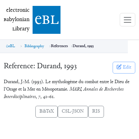
electronic Babylonian Library (eBL)
electronic
e
bl
B
abylonian
L
ibrary
eBL
Bibliography
References
Durand, 1993
Reference:
Durand, 1993
Edit
Durand, J.-M. (1993). Le mythologème du combat entre le Dieu de
l’Orage et la Mer en Mésopotamie.
MARI, Annales de Recherches
Interdisciplinaires
,
7
, 41–61.
BibTeX
CSL-JSON
RIS