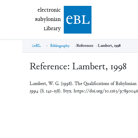
electronic Babylonian Library (eBL)
electronic
e
bl
B
abylonian
L
ibrary
eBL
Bibliography
References
Lambert, 1998
Reference:
Lambert, 1998
Lambert, W. G. (1998). The Qualifications of Babylonian
1994
(S. 141–158). Styx. https://doi.org/10.1163/978900