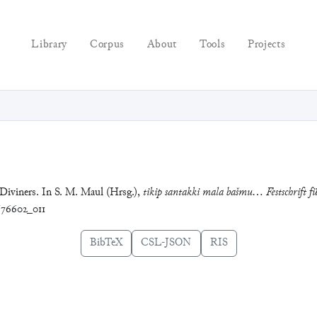
Library
Corpus
About
Tools
Projects
 Diviners. In S. M. Maul (Hrsg.),
tikip santakki mala bašmu… Festschrift 
4676602_011
BibTeX
CSL-JSON
RIS