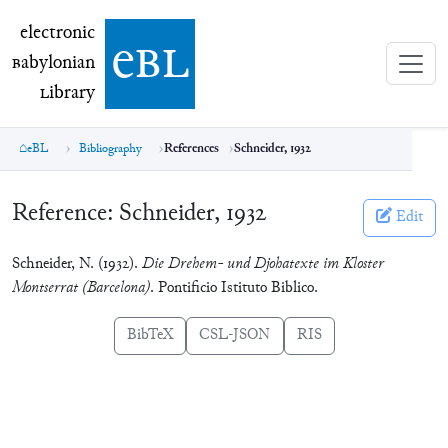
electronic Babylonian Library (eBL)
electronic
e
bl
B
abylonian
L
ibrary
eBL
Bibliography
References
Schneider, 1932
Reference:
Schneider, 1932
Edit
Schneider, N. (1932).
Die Drehem- und Djohatexte im Kloster
Montserrat (Barcelona)
. Pontificio Istituto Biblico.
BibTeX
CSL-JSON
RIS