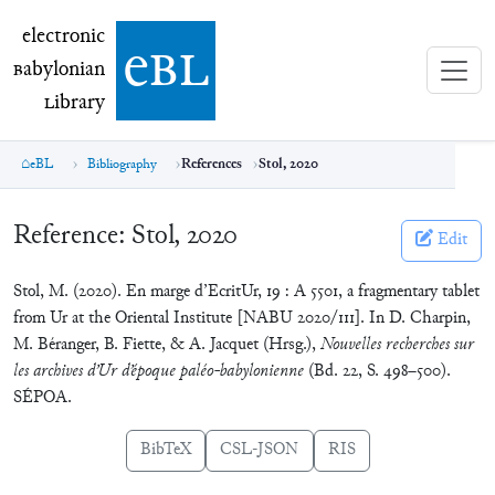
electronic Babylonian Library (eBL)
electronic
e
bl
B
abylonian
L
ibrary
eBL
Bibliography
References
Stol, 2020
Reference:
Stol, 2020
Edit
Stol, M. (2020). En marge d’EcritUr, 19 : A 5501, a fragmentary tablet
from Ur at the Oriental Institute [NABU 2020/111]. In D. Charpin,
M. Béranger, B. Fiette, & A. Jacquet (Hrsg.),
Nouvelles recherches sur
les archives d’Ur d’époque paléo-babylonienne
(Bd. 22, S. 498–500).
SÉPOA.
BibTeX
CSL-JSON
RIS