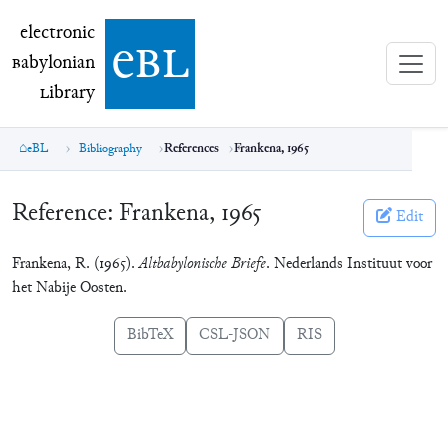
electronic Babylonian Library (eBL)
electronic
e
bl
B
abylonian
L
ibrary
eBL
Bibliography
References
Frankena, 1965
Reference:
Frankena, 1965
Edit
Frankena, R. (1965).
Altbabylonische Briefe
. Nederlands Instituut voor
het Nabije Oosten.
BibTeX
CSL-JSON
RIS