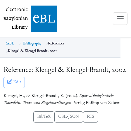
electronic Babylonian Library (eBL)
electronic
e
bl
B
abylonian
L
ibrary
eBL
Bibliography
References
Klengel & Klengel-Brandt, 2002
Reference:
Klengel & Klengel-Brandt, 2002
Edit
Klengel, H., & Klengel-Brandt, E. (2002).
Spät-altbabylonische
Tontafeln. Texte und Siegelabrollungen
. Verlag Philipp von Zabern.
BibTeX
CSL-JSON
RIS