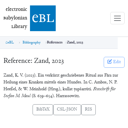
electronic Babylonian Library (eBL)
electronic
e
bl
B
abylonian
L
ibrary
eBL
Bibliography
References
Zand, 2023
Reference:
Zand, 2023
Edit
Zand, K. V. (2023). Ein verkürzt geschriebenes Ritual aus Fāra zur
Heilung eines Kranken mittels eines Hundes. In C. Ambos, N. P.
Heeßel, & W. Meinhold (Hrsg.),
kullat ṭupšarrūti
. Festschrift für
Stefan M. Maul
(S. 639–654). Harrassowitz.
BibTeX
CSL-JSON
RIS