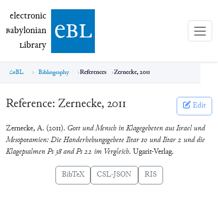
electronic Babylonian Library (eBL)
electronic
e
bl
B
abylonian
L
ibrary
eBL
Bibliography
References
Zernecke, 2011
Reference:
Zernecke, 2011
Edit
Zernecke, A. (2011).
Gott und Mensch in Klagegebeten aus Israel und
Mesopotamien: Die Handerhebungsgebete Ištar 10 und Ištar 2 und die
Klagepsalmen Ps 38 and Ps 22 im Vergleich
. Ugarit-Verlag.
BibTeX
CSL-JSON
RIS