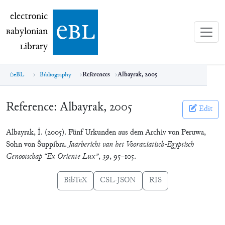
electronic Babylonian Library (eBL)
electronic
e
bl
B
abylonian
L
ibrary
eBL
Bibliography
References
Albayrak, 2005
Reference:
Albayrak, 2005
Edit
Albayrak, İ. (2005). Fünf Urkunden aus dem Archiv von Peruwa,
Sohn von Šuppibra.
Jaarbericht van het Vooraziatisch-Egyptisch
Genootschap “Ex Oriente Lux”
,
39
, 95–105.
BibTeX
CSL-JSON
RIS