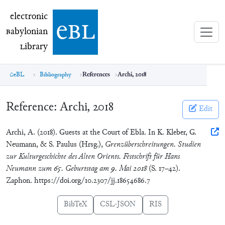
electronic Babylonian Library (eBL)
electronic
e
bl
B
abylonian
L
ibrary
eBL
Bibliography
References
Archi, 2018
Reference:
Archi, 2018
Edit
Archi, A. (2018). Guests at the Court of Ebla. In K. Kleber, G.
Neumann, & S. Paulus (Hrsg.),
Grenzüberschreitungen. Studien
zur Kulturgeschichte des Alten Orients. Festschrift für Hans
Neumann zum 65. Geburtstag am 9. Mai 2018
(S. 17–42).
Zaphon. https://doi.org/10.2307/jj.18654686.7
BibTeX
CSL-JSON
RIS