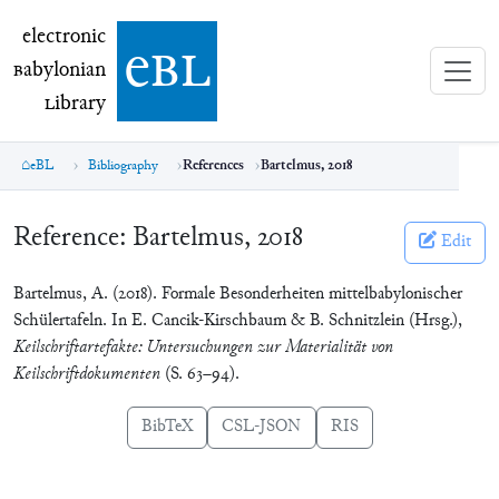
electronic Babylonian Library (eBL)
electronic
e
bl
B
abylonian
L
ibrary
eBL
Bibliography
References
Bartelmus, 2018
Reference:
Bartelmus, 2018
Edit
Bartelmus, A. (2018). Formale Besonderheiten mittelbabylonischer
Schülertafeln. In E. Cancik-Kirschbaum & B. Schnitzlein (Hrsg.),
Keilschriftartefakte: Untersuchungen zur Materialität von
Keilschriftdokumenten
(S. 63–94).
BibTeX
CSL-JSON
RIS