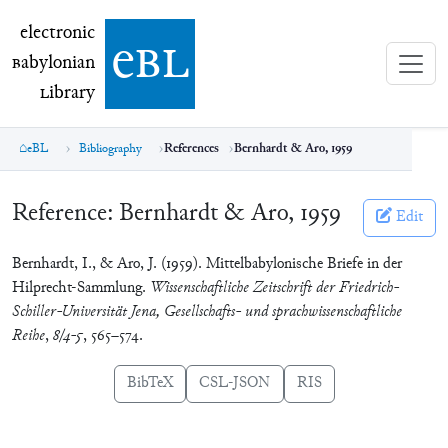
electronic Babylonian Library (eBL)
electronic
e
bl
B
abylonian
L
ibrary
eBL
Bibliography
References
Bernhardt & Aro, 1959
Reference:
Bernhardt & Aro, 1959
Edit
Bernhardt, I., & Aro, J. (1959). Mittelbabylonische Briefe in der
Hilprecht-Sammlung.
Wissenschaftliche Zeitschrift der Friedrich-
Schiller-Universität Jena, Gesellschafts- und sprachwissenschaftliche
Reihe
,
8/4-5
, 565–574.
BibTeX
CSL-JSON
RIS