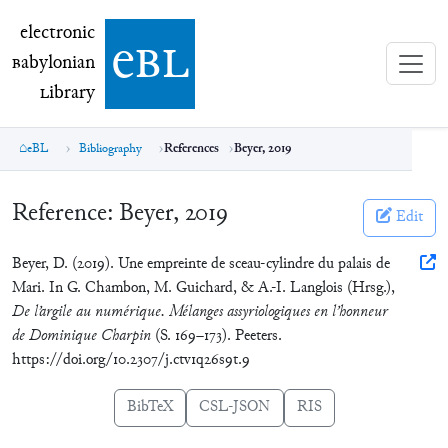
electronic Babylonian Library (eBL)
electronic
e
bl
B
abylonian
L
ibrary
eBL
Bibliography
References
Beyer, 2019
Reference:
Beyer, 2019
Edit
Beyer, D. (2019). Une empreinte de sceau-cylindre du palais de
Mari. In G. Chambon, M. Guichard, & A.-I. Langlois (Hrsg.),
De l’argile au numérique. Mélanges assyriologiques en l’honneur
de Dominique Charpin
(S. 169–173). Peeters.
https://doi.org/10.2307/j.ctv1q26s9t.9
BibTeX
CSL-JSON
RIS