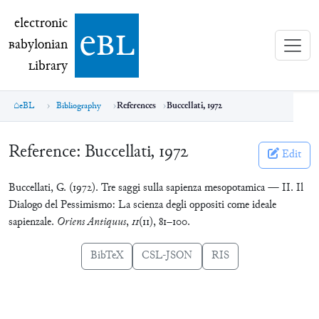
electronic Babylonian Library (eBL)
electronic
e
bl
B
abylonian
L
ibrary
eBL
Bibliography
References
Buccellati, 1972
Reference:
Buccellati, 1972
Edit
Buccellati, G. (1972). Tre saggi sulla sapienza mesopotamica — II. Il
Dialogo del Pessimismo: La scienza degli oppositi come ideale
sapienzale.
Oriens Antiquus
,
11
(11), 81–100.
BibTeX
CSL-JSON
RIS