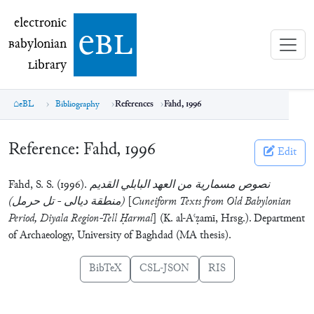
electronic Babylonian Library (eBL)
electronic
e
bl
B
abylonian
L
ibrary
eBL
Bibliography
References
Fahd, 1996
Reference:
Fahd, 1996
Edit
Fahd, S. S. (1996).
نصوص مسمارية من العهد البابلي القديم
(منطقة ديالى - تل حرمل) [Cuneiform Texts from Old Babylonian
Period, Diyala Region-Tell Ḥarmal]
(K. al-Aʿẓamī, Hrsg.). Department
of Archaeology, University of Baghdad (MA thesis).
BibTeX
CSL-JSON
RIS