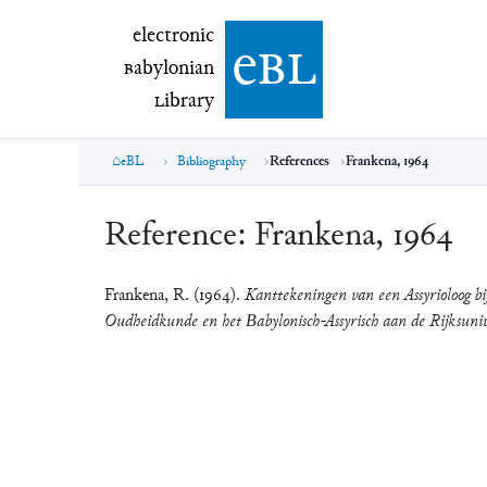
electronic Babylonian Library (eBL)
electronic
e
bl
B
abylonian
L
ibrary
eBL
Bibliography
References
Frankena, 1964
Reference:
Frankena, 1964
Frankena, R. (1964).
Kanttekeningen van een Assyrioloog b
Oudheidkunde en het Вabylonisch-Assyrisch aan de Rijksuniv