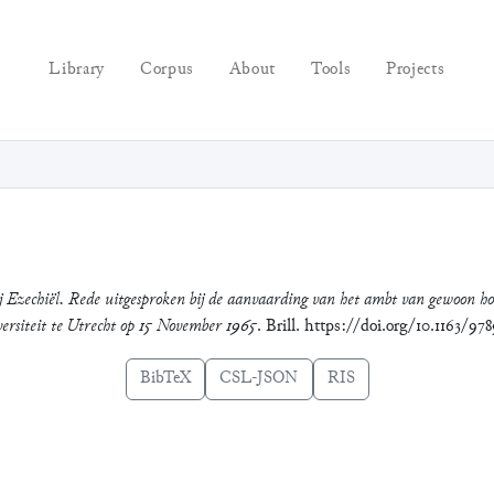
Library
Corpus
About
Tools
Projects
ij Ezechiël. Rede uitgesproken bij de aanvaarding van het ambt van gewoon h
ersiteit te Utrecht op 15 November 1965
. Brill. https://doi.org/10.1163/
BibTeX
CSL-JSON
RIS