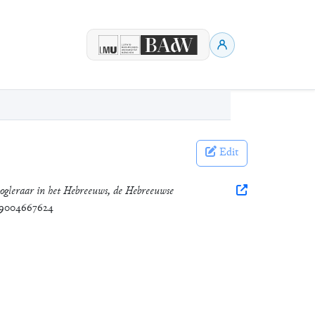
Edit
oogleraar in het Hebreeuws, de Hebreeuwse
9789004667624