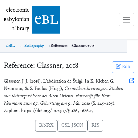
electronic Babylonian Library (eBL)
electronic
e
bl
B
abylonian
L
ibrary
eBL
Bibliography
References
Glassner, 2018
Reference:
Glassner, 2018
Edit
Glassner, J.-J. (2018). L’abdication de Šulgi. In K. Kleber, G.
Neumann, & S. Paulus (Hrsg.),
Grenzüberschreitungen. Studien
zur Kulturgeschichte des Alten Orients. Festschrift für Hans
Neumann zum 65. Geburtstag am 9. Mai 2018
(S. 245–265).
Zaphon. https://doi.org/10.2307/jj.18654686.17
BibTeX
CSL-JSON
RIS